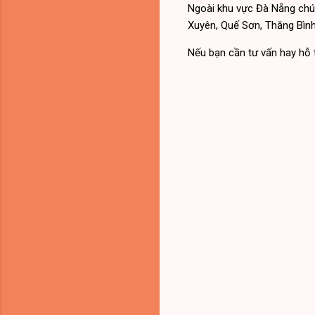
Ngoài khu vực Đà Nẵng chún
Xuyên, Quế Sơn, Thăng Bình
Nếu bạn cần tư vấn hay hỗ t
N
h
ậ
n
x
é
t