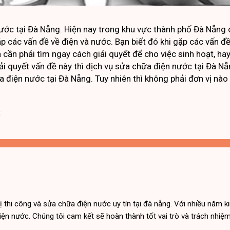
ước tại Đà Nẵng. Hiện nay trong khu vực thành phố Đà Nẵng c
 các vấn đề về điện và nước. Bạn biết đó khi gặp các vấn đề 
à cần phải tìm ngay cách giải quyết để cho việc sinh hoạt, ha
i quyết vấn đề này thì dịch vụ sửa chữa điện nước tại Đà Nẵ
a điện nước tại Đà Nẵng. Tuy nhiên thì không phải đơn vị nào
ị không uy tín thì rất nguy hiểm. Hư đường ống nước nếu s
inh hoạt thôi. Nhưng hư về điện nếu sửa không chất lượng có
t
ếu bạn đang gặp các vấn đề về điện nước. Thì hãy liên hệ ch
ện nước tại Đà Nẵng. Chúng tôi đã từng sửa chữa rất nhiều 
g. C...
 thi công và sửa chữa điện nước uy tín tại đà nẵng. Với nhiều năm ki
ện nước. Chúng tôi cam kết sẽ hoàn thành tốt vai trò và trách nhiệm