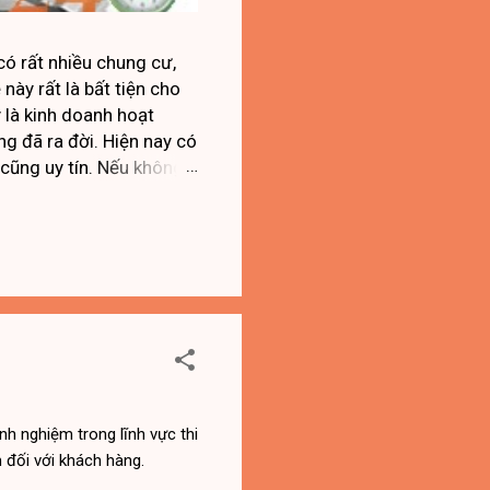
ó rất nhiều chung cư,
này rất là bất tiện cho
y là kinh doanh hoạt
ng đã ra đời. Hiện nay có
 cũng uy tín. Nếu không
ửa không chất lượng thì
 thể gây ra chập điện,
úng tôi, Điện nước Đà
công trình, nên bạn có
nh nghiệm trong lĩnh vực thi
 đối với khách hàng.