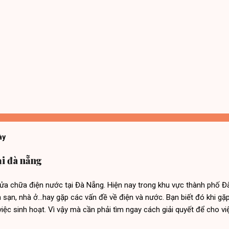
ày
ại đà nẵng
sửa chữa điện nước tại Đà Nẵng. Hiện nay trong khu vực thành phố Đ
 sạn, nhà ở…hay gặp các vấn đề về điện và nước. Bạn biết đó khi gặp
việc sinh hoạt. Vì vậy mà cần phải tìm ngay cách giải quyết để cho việ
t động bình thường. Để giải quyết vấn đề này thì dịch vụ sửa chữa 