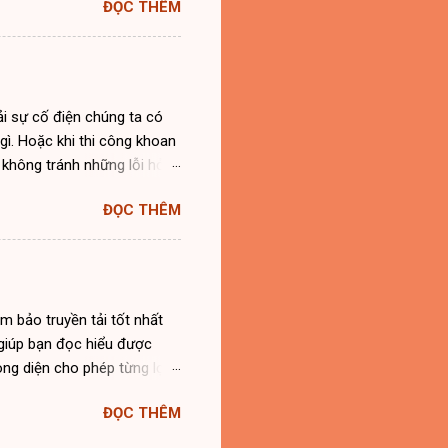
ĐỌC THÊM
hì không phải đơn vị nào
hiểm. Hư đường ống nước
ư về điện nếu sửa không
 các vấn đề về điện nước.
Đà Nẵng. Chúng tôi đã từng
i sự cố điện chúng ta có
ì. Hoặc khi thi công khoan
 không tránh những lỗi hỏng
bạn đọc các nguyên tắc
ĐỌC THÊM
hà cấp 4, sơ đồ thiết kế
ng điện nhà 4 tầng. sơ đồ
 kế đường dây diện trong
. Phần dây cấp đến bình
iện trong nhà cần làm dọc
m bảo truyền tải tốt nhất
iết bị và ổ cắm sẽ được nối
ẽ giúp bạn đọc hiểu được
ng diện cho phép từng lọai
 chính: – Chọn tiết diện
ĐỌC THÊM
ẫn điện theo tiêu chuẩn quy
 tốt như : Cadivi, Trần