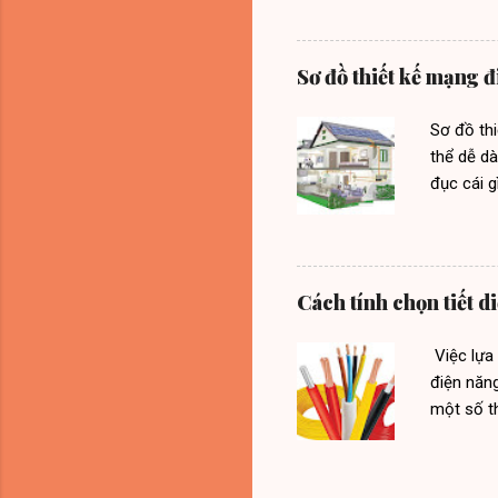
đời. Hiện
cũng uy 
nếu sửa k
Sơ đồ thiết kế mạng đ
chất lượn
Thì hãy l
Sơ đồ th
sửa chữa 
thể dễ d
đục cái g
hóc khôn
thiết kế 
mạng điện
thiết kế 
Cách tính chọn tiết d
nhà cần 
nóng lạn
Việc lựa
theo tuyế
điện năng
...
một số t
dây dẫn.
dây dẫn đ
định – Ch