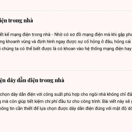
 nay có rất nhiều đơn vị sửa chữa điện nước tại Đà Nẵng. Tuy nhiên t
tín. Nếu không may bạn chọn đúng đơn vị không uy tín thì rất nguy 
hông chất lượng thì bạn hơi khó chịu trong sinh hoạt thôi. Nhưng h
iện trong nhà
g có thể gây ra chập điện, cháy nổ rất nguy hiểm. Nếu bạn đang gặp
iên hệ chúng tôi, Điện nước Đà Nẵng chuyên sửa chữa điện nước tại 
iết kế mạng điện trong nhà - Nhờ có sơ đồ mạng điện mà khi gặp phả
rất nhiều công trình, nên bạn có thể yên tâm về chất lượng. C...
àng khoanh vùng và định hình ngay được sự cố hỏng ở đâu, hỏng cái g
ì chúng ta có thể biết được là có khoan vào hệ thống mạng điện hay
g đáng có. Trong bài viết hôm nay Điện Nước Đà Nẵng chia sẻ đến 
sơ đồ mạng điện trong nhà khoa học nhất, sơ đồ thiết kế mạng điện n
 nhà 2 tầng, sơ đồ thiết kế mạng điện nhà 3 tầng, sơ đồ thiết kế mạ
mạng điện trong nhà 6 nguyên tắc thiết kế mạng điện trong nhà Thiết
iện dây dẫn điện trong nhà
tuân thủ sao cho dây cấp đến các đèn dùng dây Cu\PVC (1×1,0)mm2
h, điều hòa dùng dây Cu\PVC (1×2,5)mm2. Cách thiết kế đường dây đ
 chọn dây dẫn điện với công suất phù hợp cho ngôi nhà không chỉ đả
n cáp ngầm đóng các cọc cho hệ tiếp đất an toàn và nổi lên. Các th
 mà còn giúp tiết kiệm chi phí đầu tư cho công trình. Bài viết này s
hông tin cần thiết để lựa chọn được dây dẫn điện đúng với mật độ dò
 Có nhiều cách chọn khác nhau nhưng thường thì sẽ có 3 phương pháp
iện theo tính toán (theo công thức tính toán) – Chọn tiết diện dây d
ọn tiết diện dây dẫn điện theo kinh nghiệm sử dụng Chọn loại dây dẫn