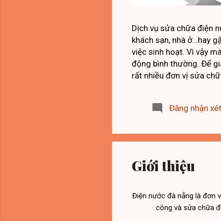
Dịch vụ sửa chữa điện n
khách sạn, nhà ở…hay gặp
việc sinh hoạt. Vì vậy m
động bình thường. Để giả
rất nhiều đơn vị sửa chữ
may bạn chọn đúng đơn v
bạn hơi khó chịu trong s
Đăng nhận xé
cháy nổ rất nguy hiểm. N
Nẵng chuyên sửa chữa đi
thể yên tâm về chất lượn
Giới thiệu
Điện nước đà nẵng là đơn vị
công và sửa chữa đi