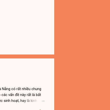
à Nẵng có rất nhiều chung
 các vấn đề này rất là bất
c sinh hoạt, hay là kinh
điện nước tại Đà Nẵng đã ra