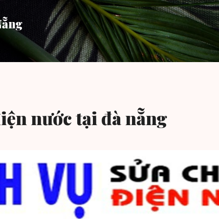
Chuyển đến nội dung chính
Nẵng
iện nước tại đà nẵng